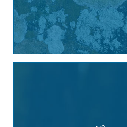
Všechny tyto přípravky jsou povoleny podle z
O podmínkách uvádění biocidních přípravku a 