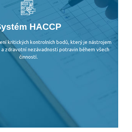
Provést analýzu nebezpečí
Určit kritické kontrolní body (CCP)
Stanovit jednu či více mezních hodnot
stém pro sledování kritických kontrolních bodu
Systém HACCP
ení, která je třeba provést, jestliže sledování
je, že jeden určitý kritický bod již není zvládán
í kritických kontrolních bodů, který je nástrojem
věření (verifikaci), které potvrzují, že systém
ity a zdravotní nezávadnosti potravin během všech
HACCP pracuje úspěšně
činností.
terá bere v úvahu všechny postupy a záznamy
podle zásad a jejich uplatnění