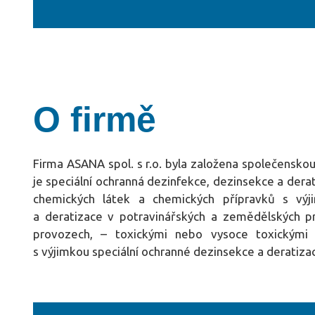
O firmě
Firma ASANA spol. s r.o. byla založena společenskou
je speciální ochranná dezinfekce, dezinsekce a dera
chemických látek a chemických přípravků s výji
a deratizace v potravinářských a zemědělských p
provozech, – toxickými nebo vysoce toxickými 
s výjimkou speciální ochranné dezinsekce a deratiz