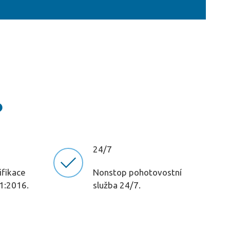
?
24/7
ifikace
Nonstop pohotovostní
01:2016.
služba 24/7.