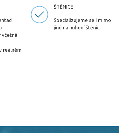
ŠTĚNICE
ntaci
Specializujeme se i mimo
u
jiné na hubení štěnic.
y včetně
v reálném