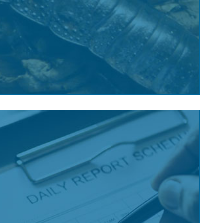
Rus domácí:
d 11-15 mm. Je výborný běžec. Živí se různými
odpadky, ožírá dokonce i
papír, kůže apod.
Koncepce HACCP