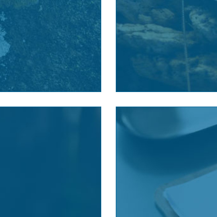
Dosahuje velikosti o
ákona č. 324/2016 Sb.
účinných látek na trh