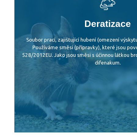
a o změně některých souvisejícíc
.
Deratizace
Již od nepaměti sužují lidská sídla přemnožené p
Soubor prací, zajištující hubení (omezení výskyt
a stejně tak dlouho svádí lidstvo s těmito hlod
Používáme směsi (přípravky), které jsou pov
a krysy žijí na území našeho státu témeř všude
528/2012EU. Jako jsou směsi s účinnou látkou b
veškeré hotové pokrmy, tak i jejich suroviny, 
difenakum.
zeleninu, ovoce a živočišné bílkoviny ve formě
úpravách.